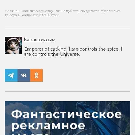
Если вы нашли опечатку, пожалуйста, выделите фрагмент
текста и нажмите Ctrl+Enter.
Кот-император
Emperor of catkind. I are controls the spice, I
are controls the Universe.