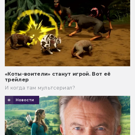
«Коты-воители» станут игрой. Вот её
трейлер
И когда там мультсериал?
Новости