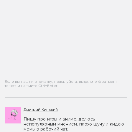
Если вы нашли опечатку, пожалуйста, выделите фрагмент
текста и нажмите Ctrl+Enter.
Дмитрий Кинский
Пишу про игры и аниме, делюсь
непопулярным мнением, плохо шучу и кидаю
мемы в рабочий чат.