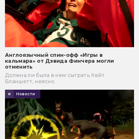
Англоязычный спин-офф «Игры в
кальмара» от Дэвида Финчера могли
отменить
Должна ли была в нем сыграть Кейт
Бланшетт, неясно.
Новости