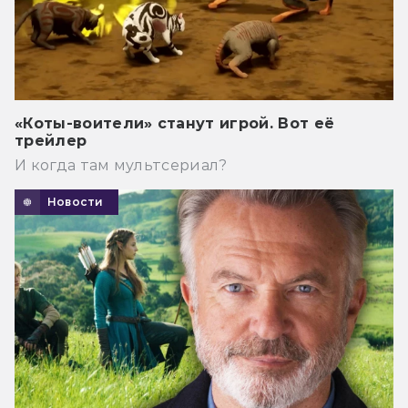
«Коты-воители» станут игрой. Вот её
трейлер
И когда там мультсериал?
Новости