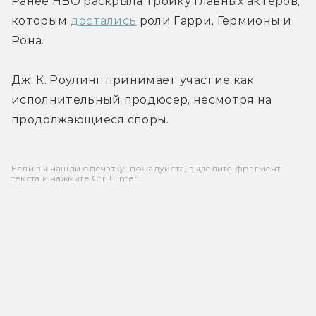
Ранее HBO раскрыла тройку главных актеров, 
которым 
достались
 роли Гарри, Гермионы и 
Рона. 
Дж. К. Роулинг принимает участие как 
исполнительный продюсер, несмотря на 
продолжающиеся споры.
Если вы нашли опечатку, пожалуйста, выделите фрагмент
текста и нажмите Ctrl+Enter.