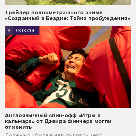
Трейлер полнометражного аниме
«Созданный в Бездне: Тайна пробуждения»
Новости
Англоязычный спин-офф «Игры в
кальмара» от Дэвида Финчера могли
отменить
Должна ли была в нем сыграть Кейт