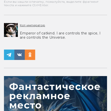
Если вы нашли опечатку, пожалуйста, выделите фрагмент
текста и нажмите Ctrl+Enter.
Кот-император
Emperor of catkind. I are controls the spice, I
are controls the Universe.