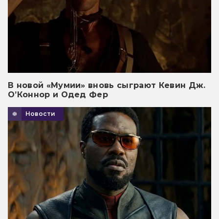
В новой «Мумии» вновь сыграют Кевин Дж.
О’Коннор и Одед Фер
Новости