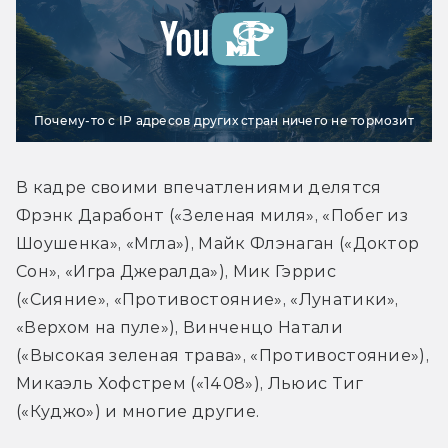
Почему-то с IP адресов других стран ничего не тормозит
В кадре своими впечатлениями делятся 
Фрэнк Дарабонт («Зеленая миля», «Побег из 
Шоушенка», «Мгла»), Майк Флэнаган («Доктор 
Сон», «Игра Джералда»), Мик Гэррис 
(«Сияние», «Противостояние», «Лунатики», 
«Верхом на пуле»), Винченцо Натали 
(«Высокая зеленая трава», «Противостояние»), 
Микаэль Хофстрем («1408»), Льюис Тиг 
(«Куджо») и многие другие.