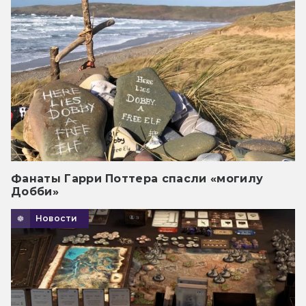
Фанаты Гарри Поттера спасли «могилу
Добби»
Новости