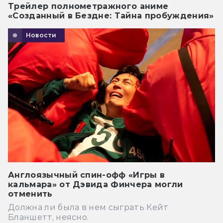
Трейлер полнометражного аниме
«Созданный в Бездне: Тайна пробуждения»
Новости
Англоязычный спин-офф «Игры в
кальмара» от Дэвида Финчера могли
отменить
Должна ли была в нем сыграть Кейт
Бланшетт, неясно.