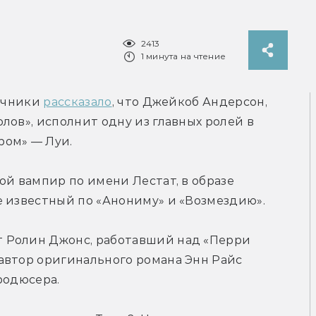
2413
1 минута на чтение
очники 
рассказало
, что Джейкоб Андерсон, 
лов», исполнит одну из главных ролей в 
ром» — Луи.
ой вампир по имени Лестат, в образе 
е известный по «Анониму» и «Возмездию».
 Ролин Джонс, работавший над «Перри 
автор оригинального романа Энн Райс 
родюсера.