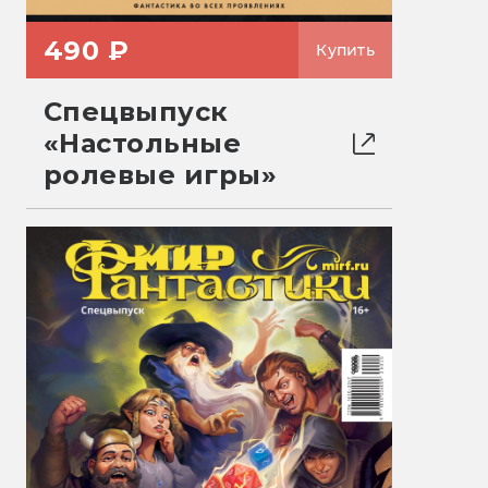
490 ₽
Купить
Спецвыпуск
«Настольные
ролевые игры»