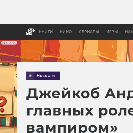
Как с
фильм
бы «В
КНИГИ
КИНО
СЕРИАЛЫ
ИГРЫ
НА
РЕКЛАМА
Новости
Джейкоб Анд
главных рол
вампиром»