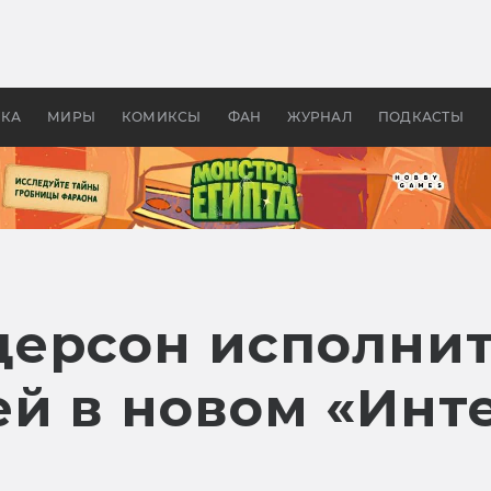
оздавались «Страшилы»:
«Одиссея» Нолана: что эт
, без которого не было
фильм сделал с Гомером и
ластелина колец»
Древней Грецией
УКА
МИРЫ
КОМИКСЫ
ФАН
ЖУРНАЛ
ПОДКАСТЫ
ерсон исполнит
ей в новом «Инт