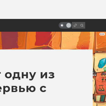
от
Все фильмы про Алису
Селезнёву — от худшего к
лучшему
 одну из
ервью с