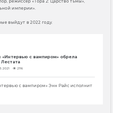
р, режиссер «Тора 2: Царство тьмы», 
льной империи».
рые выйдут в 2022 году.
я «Интервью с вампиром» обрела
 Лестата
8.2021
2116
Интервью с вампиром» Энн Райс исполнит 