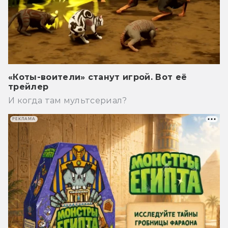
«Коты-воители» станут игрой. Вот её
трейлер
И когда там мультсериал?
РЕКЛАМА