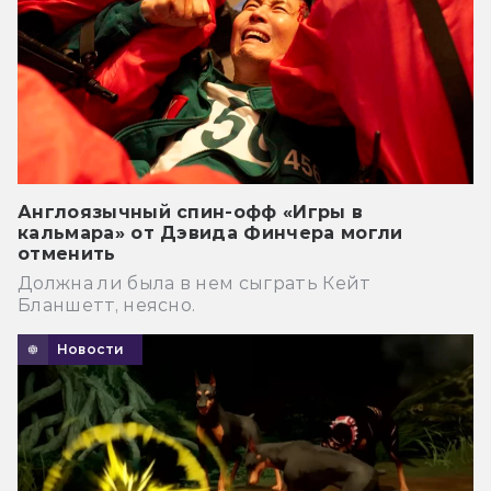
Англоязычный спин-офф «Игры в
кальмара» от Дэвида Финчера могли
отменить
Должна ли была в нем сыграть Кейт
Бланшетт, неясно.
Новости