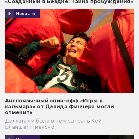
«Созданный в Бездне: Тайна пробуждения»
Новости
Англоязычный спин-офф «Игры в
кальмара» от Дэвида Финчера могли
отменить
Должна ли была в нем сыграть Кейт
Бланшетт, неясно.