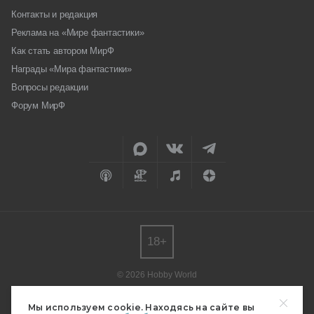
Контакты и редакция
Реклама на «Мире фантастики»
Как стать автором МирФ
Награды «Мира фантастики»
Вопросы редакции
Форум МирФ
18+
© 2026 Hobby World
Любое использование материалов допускается только с согласия
редакции.
Мы используем cookie. Находясь на сайте вы