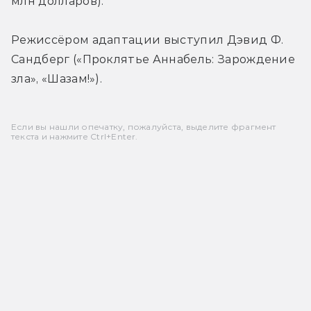
млн долларов
).
Режиссёром адаптации выступил Дэвид Ф. 
Сандберг («Проклятье Аннабель: Зарождение 
зла», «Шазам!»).
Если вы нашли опечатку, пожалуйста, выделите фрагмент
текста и нажмите Ctrl+Enter.