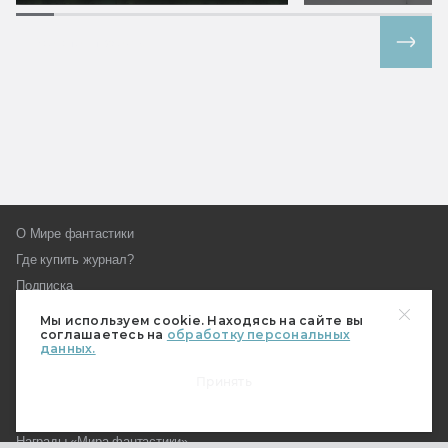
Все спецпроекты
О Мире фантастики
Где купить журнал?
Подписка
Наш магазин
Мы используем cookie. Находясь на сайте вы
соглашаетесь на
обработку персональных
Пользовательское соглашение
данных.
Контакты и редакция
Принять
Реклама на «Мире фантастики»
Как стать автором МирФ
Награды «Мира фантастики»