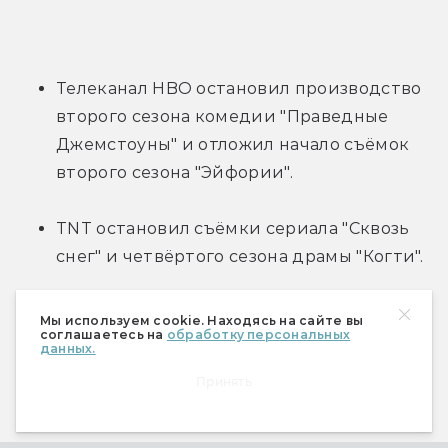
Телеканал HBO остановил производство 
второго сезона комедии "Праведные 
Джемстоуны" и отложил начало съёмок 
второго сезона "Эйфории".
TNT остановил съёмки сериала "Сквозь 
снег" и четвёртого сезона драмы "Когти".
FX временно закрыл съёмки третьего 
Мы используем cookie. Находясь на сайте вы
соглашаетесь на
обработку персональных
сезона "Атланты", четвёртых сезонов 
данных.
"Фарго" и "Снегопада" и первого сезона 
Принять
нового шоу "Y. Последний мужчина".