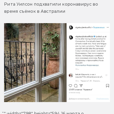
Рита Уилсон подхватили коронавирус во 
время съёмок в Австралии
̆" width="798" height="594 16 марта о 