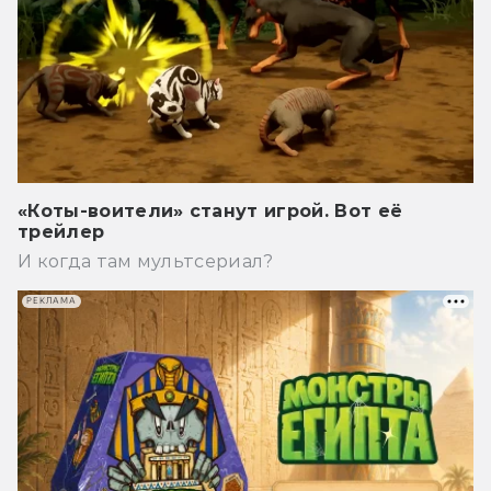
«Коты-воители» станут игрой. Вот её
трейлер
И когда там мультсериал?
РЕКЛАМА