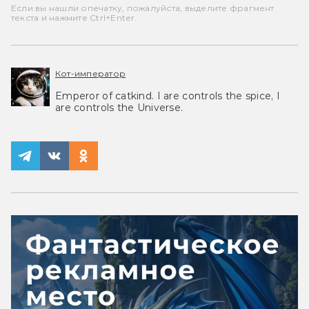
Если вы нашли опечатку, пожалуйста, выделите фрагмент
текста и нажмите Ctrl+Enter.
Кот-император
Emperor of catkind. I are controls the spice, I
are controls the Universe.