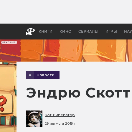
Как с
фильм
бы «В
КНИГИ
КИНО
СЕРИАЛЫ
ИГРЫ
НА
РЕКЛАМА
Новости
Эндрю Скотт 
Кот-император
29 августа 2019 г.