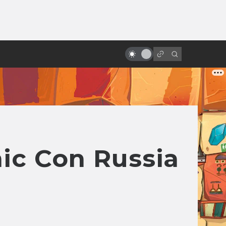
от
Лучшие фильмы 2023 года:
фантастика, фэнтези и немного
безумия
c Con Russia