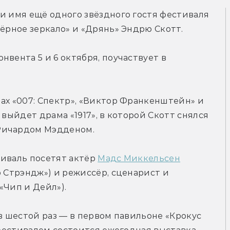
и имя ещё одного звёздного гостя фестиваля 
Чёрное зеркало» и «Дрянь» Эндрю Скотт.
вента 5 и 6 октября, поучаствует в 
ах «007: Спектр», «Виктор Франкенштейн» и 
 выйдет драма «1917», в которой Скотт снялся 
Ричардом Мэдденом.
иваль посетят актёр 
Мадс Миккельсен
 Стрэндж») и режиссёр, сценарист и 
«Чип и Дейл»).
в шестой раз — в первом павильоне «Крокус 