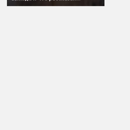
Гэндальф