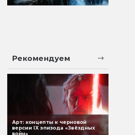
Рекомендуем
Арт: концепты к черновой
версии IX эпизода «Звёздных
войн»