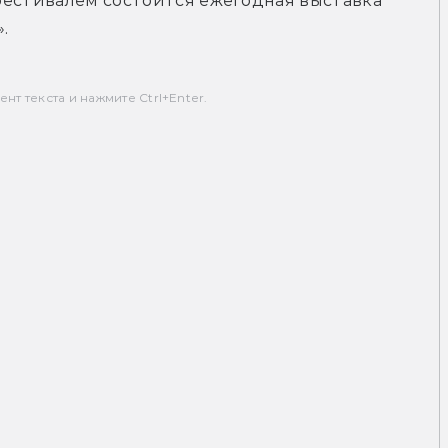
 фестивалем состоится ежегодная выставка 
.
т текста и нажмите Ctrl+Enter.