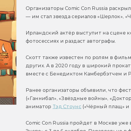
Организаторы Comic Con Russia раскрыл
— им стал звезда сериалов «Шерлок», «
Ирландский актёр выступит на сцене кон
фотосессиях и раздаст автографы.
Скотт также известен по ролям в фильм
других. А в 2020 году в широкий прокат
вместе с Бенедиктом Камбербэтчем и 
Ранее организаторы объявили, что фест
(«Ганнибал», «Звёздные войны», «Доктор
аниматор 
Тэд Стоунс
 («Чёрный плащ» и 
Comic Con Russia пройдет в Москве уже 