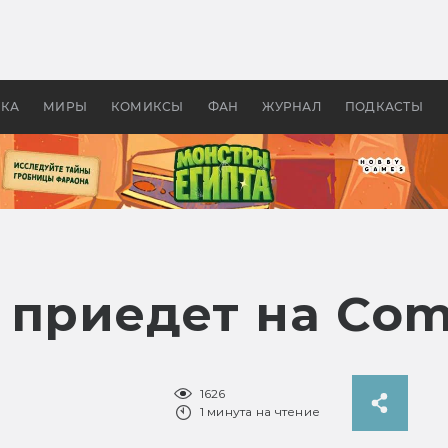
оздавались «Страшилы»:
«Одиссея» Нолана: что эт
, без которого не было
фильм сделал с Гомером и
ластелина колец»
Древней Грецией
УКА
МИРЫ
КОМИКСЫ
ФАН
ЖУРНАЛ
ПОДКАСТЫ
приедет на Comi
1626
1 минута на чтение