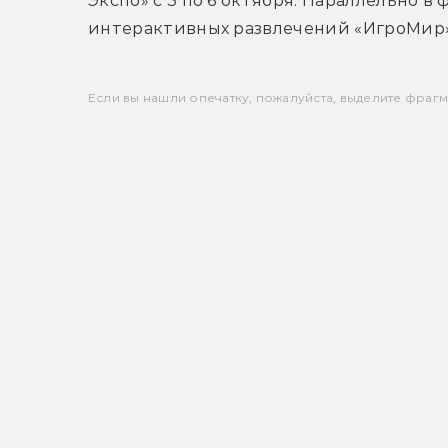
Экспо» с 3 по 6 октября. Параллельно в
интерактивных развлечений «ИгроМир»
Если вы нашли опечатку, пожалуйста, выделите фрагмен