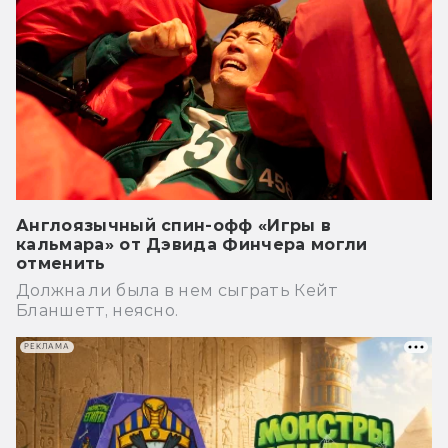
Англоязычный спин-офф «Игры в
кальмара» от Дэвида Финчера могли
отменить
Должна ли была в нем сыграть Кейт
Бланшетт, неясно.
РЕКЛАМА