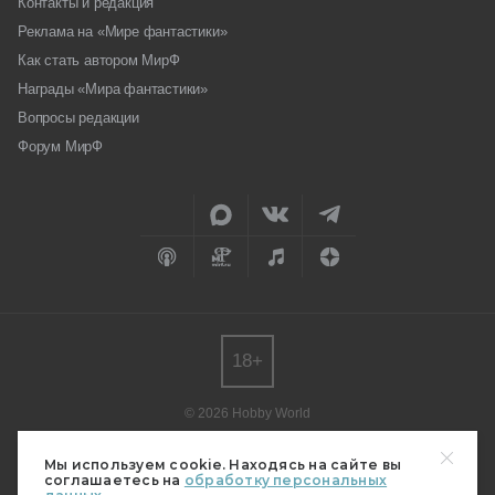
Контакты и редакция
Реклама на «Мире фантастики»
Как стать автором МирФ
Награды «Мира фантастики»
Вопросы редакции
Форум МирФ
18+
© 2026 Hobby World
Любое использование материалов допускается только с согласия
редакции.
Мы используем cookie. Находясь на сайте вы
соглашаетесь на
обработку персональных
Мнение авторов может не совпадать с мнением редакции.