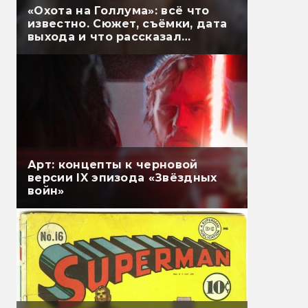
«Охота на Голлума»: всё что
известно. Сюжет, съёмки, дата
выхода и что рассказал
Гэндальф
Арт: концепты к черновой
версии IX эпизода «Звёздных
войн»