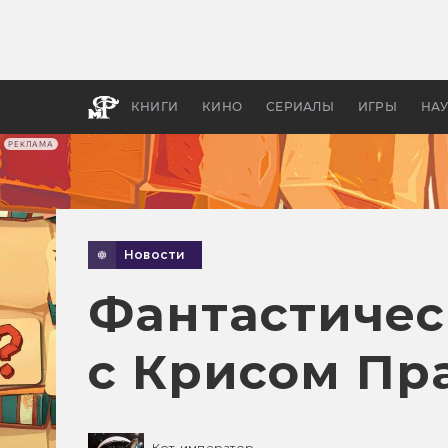
Как с
фильм
бы «В
КНИГИ
КИНО
СЕРИАЛЫ
ИГРЫ
НА
РЕКЛАМА
Новости
Фантастичес
с Крисом Пр
Кот-император