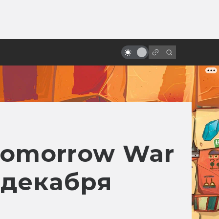
от
«Время первых»: что правда, а
что вымысел
Tomorrow War
 декабря