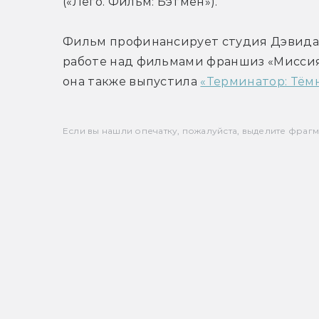
(«Лего. Фильм: Бэтмен»).
Фильм профинансирует студия Дэвида Э
работе над фильмами франшиз «Миссия 
она также выпустила 
«Терминатор: Тём
Если вы нашли опечатку, пожалуйста, выделите фрагмен