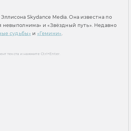
ллисона Skydance Media. Она известна по 
невыполнима» и «Звёздный путь». Недавно 
ные судьбы»
 и 
«Гемини»
.
т текста и нажмите Ctrl+Enter.