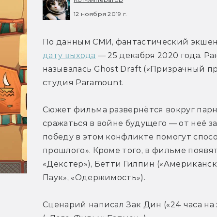
12 ноября 2019 г.
По данным СМИ, фантастический экшен 
дату выхода
 — 25 декабря 2020 года. Ра
называлась Ghost Draft («Призрачный п
студия Paramount.
Сюжет фильма развернётся вокруг парня
сражаться в войне будущего — от неё з
победу в этом конфликте помогут спос
прошлого». Кроме того, в фильме появят
«Декстер»), Бетти Гилпин («Американск
Паук», «Одержимость»).
Сценарий написал Зак Дин («24 часа на 