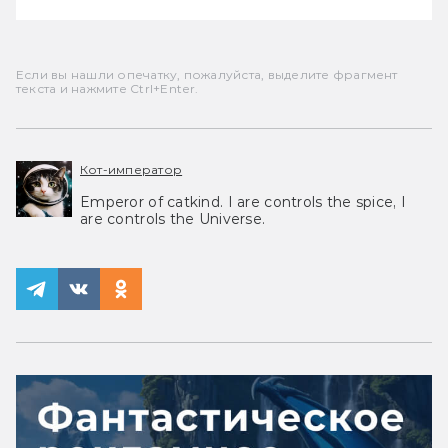
Если вы нашли опечатку, пожалуйста, выделите фрагмент
текста и нажмите Ctrl+Enter.
Кот-император
Emperor of catkind. I are controls the spice, I
are controls the Universe.