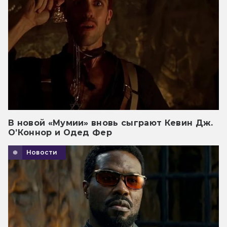
В новой «Мумии» вновь сыграют Кевин Дж.
О’Коннор и Одед Фер
Новости