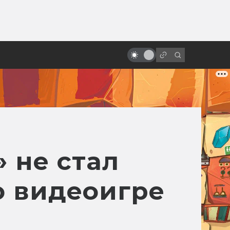
ы»:
ыло
Держитесь подальше от болот:
что такое южная готика
» не стал
 видеоигре