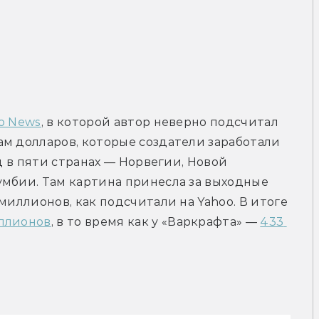
o News
, в которой автор неверно подсчитал 
м долларов, которые создатели заработали 
д в пяти странах — Норвегии, Новой 
мбии. Там картина принесла за выходные 
миллионов, как подсчитали на Yahoo. В итоге 
иллионов
, в то время как у «Варкрафта» — 
433 