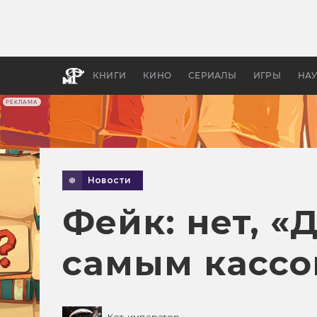
Какие
авгус
апока
детск
КНИГИ
КИНО
СЕРИАЛЫ
ИГРЫ
НА
РЕКЛАМА
Новости
Фейк: нет, «
самым кассо
Кот-император