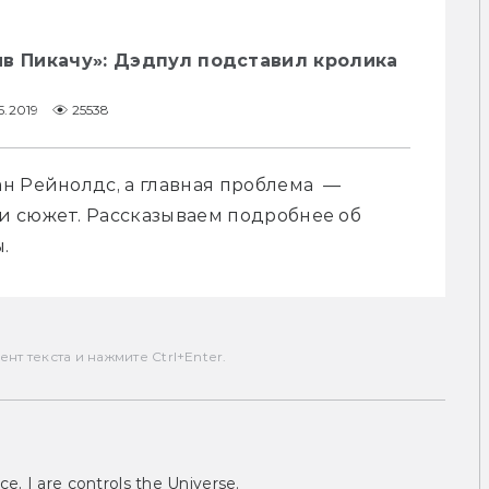
ив Пикачу»: Дэдпул подставил кролика
5.2019
25538
 Рейнолдс, а главная проблема  — 
 сюжет. Рассказываем подробнее об 
.
т текста и нажмите Ctrl+Enter.
ce, I are controls the Universe.