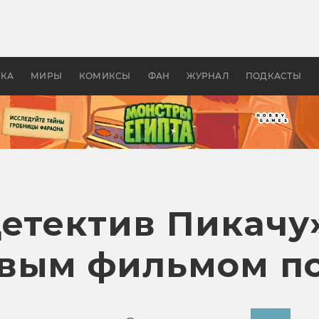
 фильмы смотреть в
Как создавались «Страшил
те 2026? В мире —
фильм, без которого не б
липсис, в России —
бы «Властелина колец»
ие комедии
УКА
МИРЫ
КОМИКСЫ
ФАН
ЖУРНАЛ
ПОДКАСТЫ
Детектив Пикачу
вым фильмом по