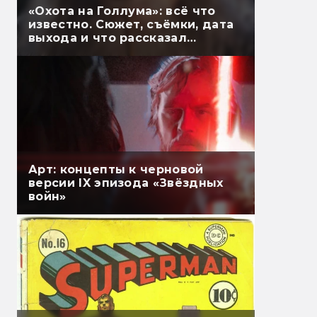
«Охота на Голлума»: всё что
известно. Сюжет, съёмки, дата
выхода и что рассказал
Гэндальф
Арт: концепты к черновой
версии IX эпизода «Звёздных
войн»