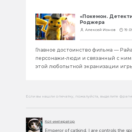
«Покемон. Детект
Роджера
Алексей Ионов
19.0
Главное достоинство фильма — Райан
персонажи-люди и связанный с ними
этой любопытной экранизации игры
Если вы нашли опечатку, пожалуйста, выделите фрагмен
Кот-император
Emperor of catkind. I are controls the spi