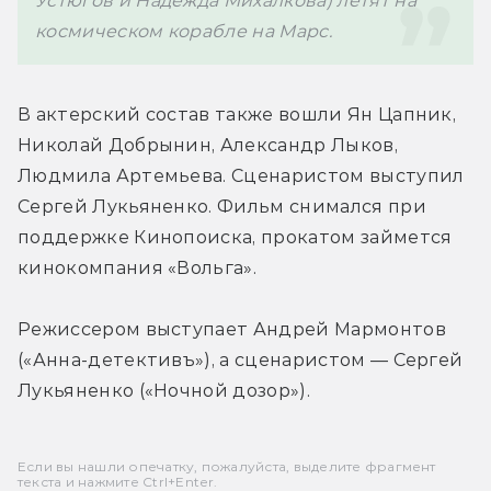
Устюгов и Надежда Михалкова) летят на 
В актерский состав также вошли Ян Цапник, 
Николай Добрынин, Александр Лыков, 
Людмила Артемьева. Сценаристом выступил 
Сергей Лукьяненко. Фильм снимался при 
поддержке Кинопоиска, прокатом займется 
Режиссером выступает Андрей Мармонтов 
(«Анна-детективъ»), а сценаристом — Сергей 
Лукьяненко («Ночной дозор»).
Если вы нашли опечатку, пожалуйста, выделите фрагмент
текста и нажмите Ctrl+Enter.