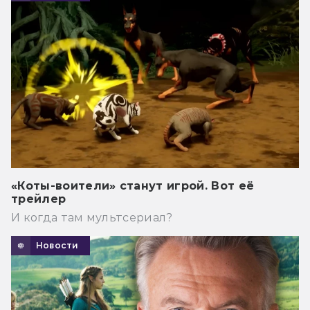
«Коты-воители» станут игрой. Вот её
трейлер
И когда там мультсериал?
Новости