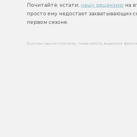
Почитайте, кстати, 
нашу рецензию
 на 
просто ему недостает захватывающих с
первом сезоне. 
Если вы нашли опечатку, пожалуйста, выделите фрагмен