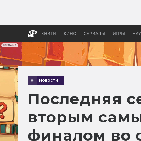
Как с
фильм
бы «В
КНИГИ
КИНО
СЕРИАЛЫ
ИГРЫ
НА
РЕКЛАМА
Новости
Последняя с
вторым сам
финалом во