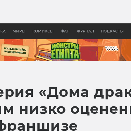
оздавались «Страшилы»:
«Одиссея» Нолана: что эт
, без которого не было
фильм сделал с Гомером и
ластелина колец»
Древней Грецией
УКА
МИРЫ
КОМИКСЫ
ФАН
ЖУРНАЛ
ПОДКАСТЫ
ерия «Дома драк
ым низко оцене
 франшизе