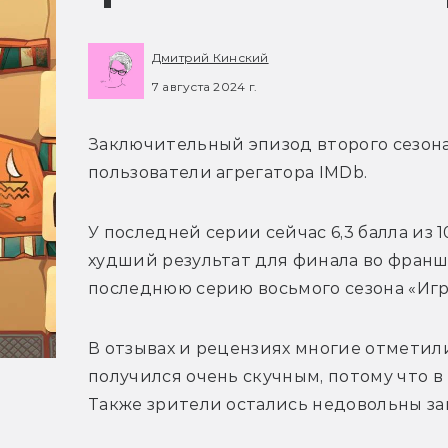
Дмитрий Кинский
7 августа 2024 г.
Заключительный эпизод второго сезона
пользователи агрегатора IMDb. 
У последней серии сейчас 6,3 балла из 1
худший результат для финала во франш
последнюю серию восьмого сезона «Игры
В отзывах и рецензиях многие отметили
получился очень скучным, потому что в
Также зрители остались недовольны з