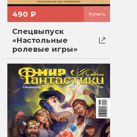
490 ₽
Купить
Спецвыпуск
«Настольные
ролевые игры»