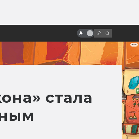
от
Джосс Уидон, создатель
«Светлячка» и «Мстителей»
она» стала
нным