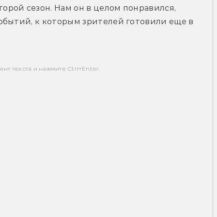
второй сезон. Нам он в целом понравился, 
обытий, к которым зрителей готовили еще в 
т текста и нажмите Ctrl+Enter.