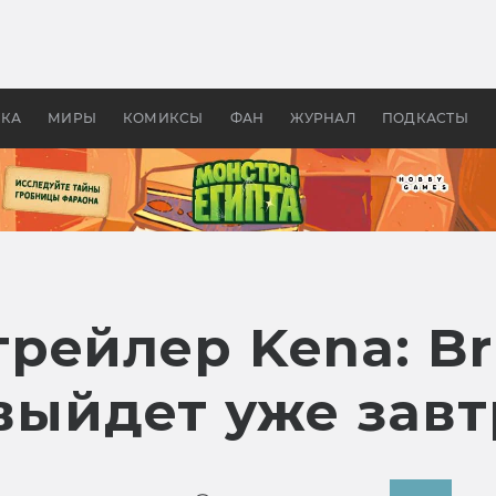
оздавались «Страшилы»:
«Одиссея» Нолана: что эт
, без которого не было
фильм сделал с Гомером и
ластелина колец»
Древней Грецией
УКА
МИРЫ
КОМИКСЫ
ФАН
ЖУРНАЛ
ПОДКАСТЫ
рейлер Kena: Br
 выйдет уже завт