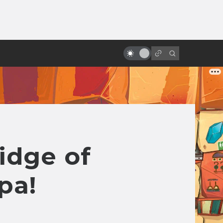
от
Жизнь Уиллема Дефо: между
Христом и «Антихристом»
idge of
ра!