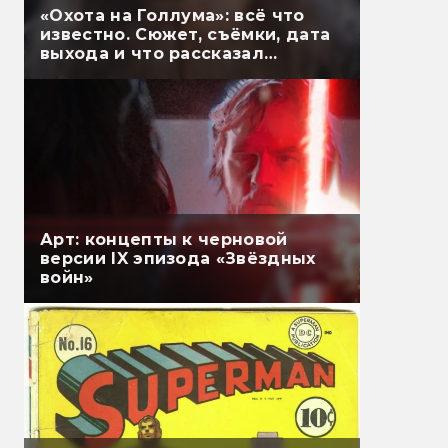
«Охота на Голлума»: всё что
известно. Сюжет, съёмки, дата
выхода и что рассказал
Гэндальф
Арт: концепты к черновой
версии IX эпизода «Звёздных
войн»