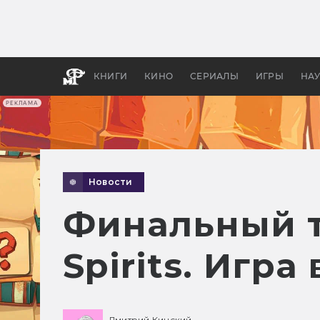
Как с
фильм
бы «В
КНИГИ
КИНО
СЕРИАЛЫ
ИГРЫ
НА
РЕКЛАМА
Новости
Финальный т
Spirits. Игра
Дмитрий Кинский