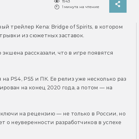
1943
1 минута на чтение
трейлер Kena: Bridge of Spirits, в котором 
трывки из сюжетных заставок.
экшена рассказали, что в игре появятся 
я на PS4, PS5 и ПК. Ее релиз уже несколько раз 
рован на конец 2020 года, а потом — на 
лючи на рецензию — не только в России, но 
ет о неуверенности разработчиков в успехе 