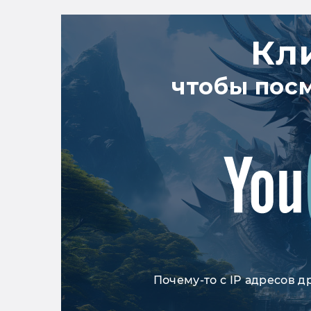
Кл
чтобы пос
Почему-то с IP адресов д