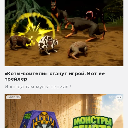
«Коты-воители» станут игрой. Вот её
трейлер
И когда там мультсериал?
РЕКЛАМА