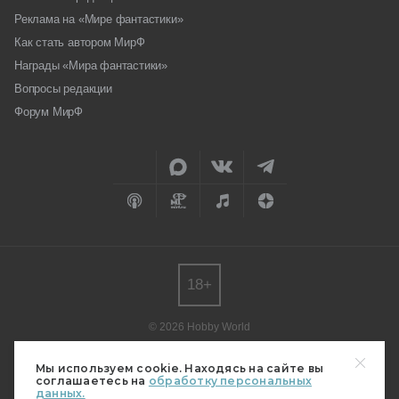
Реклама на «Мире фантастики»
Как стать автором МирФ
Награды «Мира фантастики»
Вопросы редакции
Форум МирФ
18+
© 2026 Hobby World
Любое использование материалов допускается только с согласия
редакции.
Мы используем cookie. Находясь на сайте вы
соглашаетесь на
обработку персональных
Мнение авторов может не совпадать с мнением редакции.
данных.