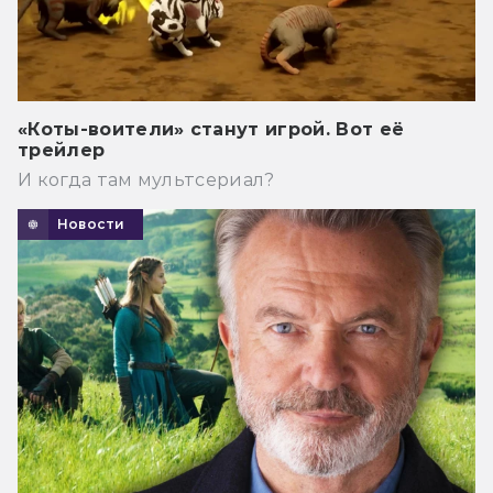
«Коты-воители» станут игрой. Вот её
трейлер
И когда там мультсериал?
Новости