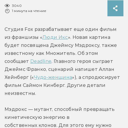
3040
1 минута на чтение
Студия Fox разрабатывает еще один фильм 
из франшизы «
Люди Икс
». Новая картина 
будет посвящена Джеймсу Мэдроксу, также 
известному как Множитель. Об этом 
сообщает 
Deadline
. Главного героя сыграет 
Джеймс Франко, сценарий напишет Аллан 
Хейнберг («
Чудо-женщина
»), а спродюсирует 
фильм Саймон Кинберг. Другие детали 
неизвестны.
Мэдрокс — мутант, способный превращать 
кинетическую энергию в 
собственных клонов. Для этого ему нужно 