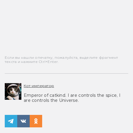
Если вы нашли опечатку, пожалуйста, выделите фрагмент
текста и нажмите Ctrl+Enter.
Кот-император
Emperor of catkind. I are controls the spice, I
are controls the Universe.