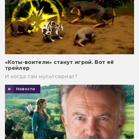
«Коты-воители» станут игрой. Вот её
трейлер
И когда там мультсериал?
Новости