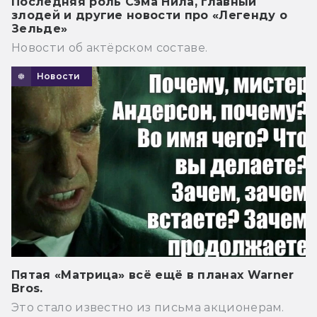
Последняя роль Сэма Нила, главный
злодей и другие новости про «Легенду о
Зельде»
Новости об актёрском составе.
Новости
Пятая «Матрица» всё ещё в планах Warner
Bros.
Это стало известно из письма акционерам.