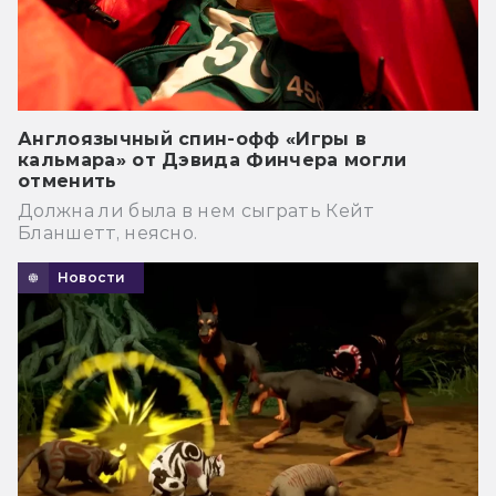
Англоязычный спин-офф «Игры в
кальмара» от Дэвида Финчера могли
отменить
Должна ли была в нем сыграть Кейт
Бланшетт, неясно.
Новости