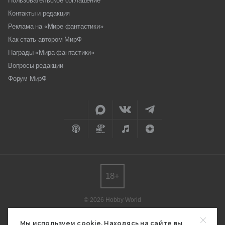
Пользовательское соглашение
Контакты и редакция
Реклама на «Мире фантастики»
Как стать автором МирФ
Награды «Мира фантастики»
Вопросы редакции
Форум МирФ
18+
© 2026 Hobby World
Любое использование материалов допускается только с согласия
редакции.
Мы используем cookie. Находясь на сайте вы