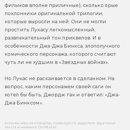
фильмов вполне приличные), сколько ярые 
поклонники оригинальной трилогии, 
которые выросли на ней. Они не могли 
простить Лукасу легкомысленный, 
развлекательный тон приквелов. И в 
особенности Джа-Джа Бинкса, злополучного 
комического персонажа, которого считают 
чуть ли не худшим в «Звёздных войнах».
Но Лукас не раскаивается в сделанном. На 
вопрос, каким персонажем своей саги он 
хотел бы быть, Джордж так и ответил: «Джа-
Джа Бинксом».
Если вы нашли опечатку, пожалуйста, выделите фрагмент
текста и нажмите Ctrl+Enter.