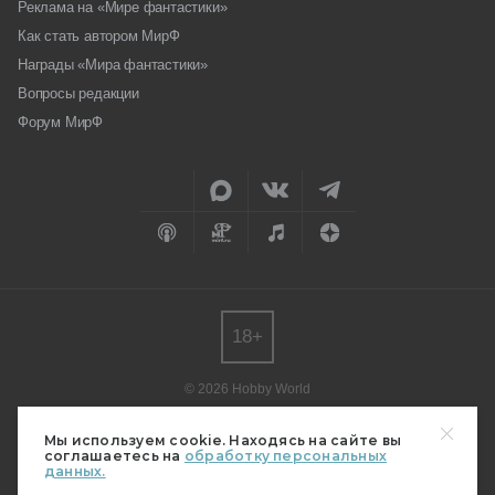
Реклама на «Мире фантастики»
Как стать автором МирФ
Награды «Мира фантастики»
Вопросы редакции
Форум МирФ
18+
© 2026 Hobby World
Любое использование материалов допускается только с согласия
редакции.
Мы используем cookie. Находясь на сайте вы
соглашаетесь на
обработку персональных
Мнение авторов может не совпадать с мнением редакции.
данных.
Свидетельство о регистрации СМИ серия Эл № ФС77-82485