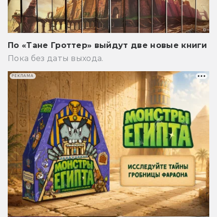
По «Тане Гроттер» выйдут две новые книги
Пока без даты выхода.
РЕКЛАМА