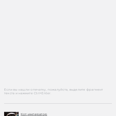
Если вы нашли опечатку, пожалуйста, выделите фрагмент
текста и нажмите Ctrl+Enter.
Кот-император