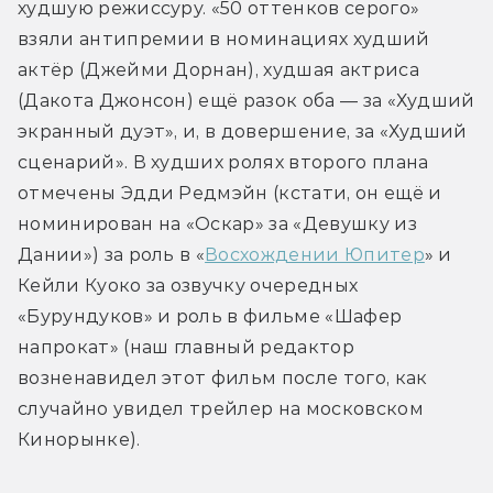
худшую режиссуру. «50 оттенков серого» 
взяли антипремии в номинациях худший 
актёр (Джейми Дорнан), худшая актриса 
(Дакота Джонсон) ещё разок оба — за «Худший 
экранный дуэт», и, в довершение, за «Худший 
сценарий». В худших ролях второго плана 
отмечены Эдди Редмэйн (кстати, он ещё и 
номинирован на «Оскар» за «Девушку из 
Дании») за роль в «
Восхождении Юпитер
» и 
Кейли Куоко за озвучку очередных 
«Бурундуков» и роль в фильме «Шафер 
напрокат» (наш главный редактор 
возненавидел этот фильм после того, как 
случайно увидел трейлер на московском 
Кинорынке).