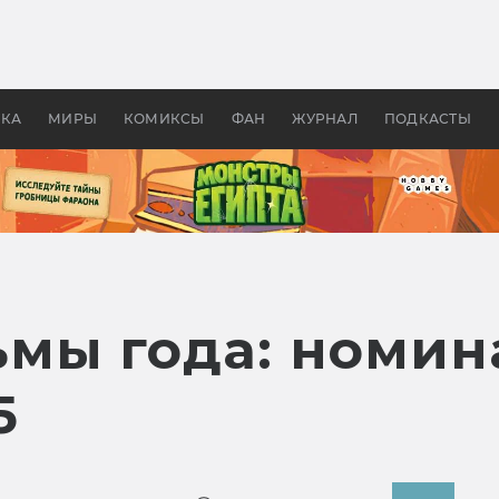
оздавались «Страшилы»:
«Одиссея» Нолана: что эт
, без которого не было
фильм сделал с Гомером и
ластелина колец»
Древней Грецией
УКА
МИРЫ
КОМИКСЫ
ФАН
ЖУРНАЛ
ПОДКАСТЫ
мы года: номин
5