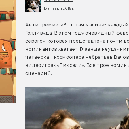
13 января 2016 г.
Антипремию «Золотая малина» каждый 
Голливуда. В этом году очевидный фаво
серого», которая представлена почти в
номинантов хватает. Главные неудачник
четвёрка», космоопера небратьев Вачо
видеоиграх «Пиксели». Все трое номин
сценарий.