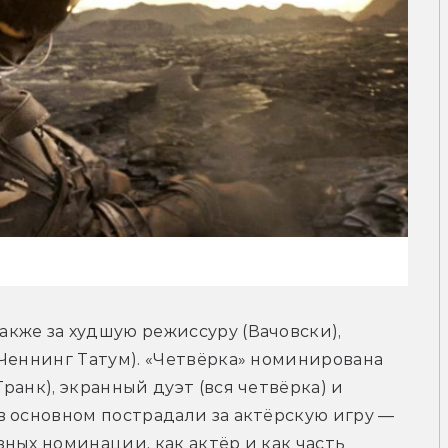
кже за худшую режиссуру (Вачовски), 
Ченнинг Татум). «Четвёрка» номинирована 
анк), экранный дуэт (вся четвёрка) и 
 основном пострадали за актёрскую игру — 
ных номинации, как актёр и как часть 