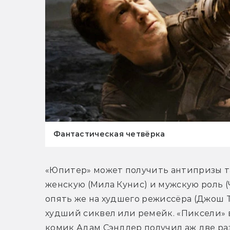
Фантастическая четвёрка
«Юпитер» может получить антипризы та
женскую (Мила Кунис) и мужскую роль (
опять же на худшего режиссёра (Джош Тр
худший сиквел или ремейк. «Пиксели» в
комик Адам Сэндлер получил аж две раз