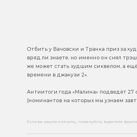
Отбить у Вачовски и Транка приз за ху
вряд ли знаете, но именно он снял трэш
же может стать худшим сиквелом, а ещ
времени в джакузи 2».
Антиитоги года «Малина» подведёт 27 ф
(номинантов на которых мы узнаем завт
Если вы нашли опечатку, пожалуйста, выделите фрагмен