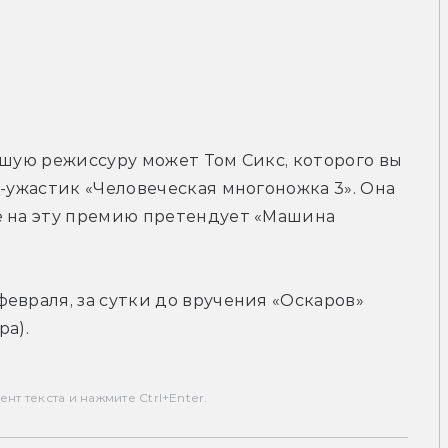
дшую режиссуру может Том Сикс, которого вы 
-ужастик «Человеческая многоножка 3». Она 
ё на эту премию претендует «Машина 
евраля, за сутки до вручения «Оскаров» 
ра).
т текста и нажмите Ctrl+Enter.