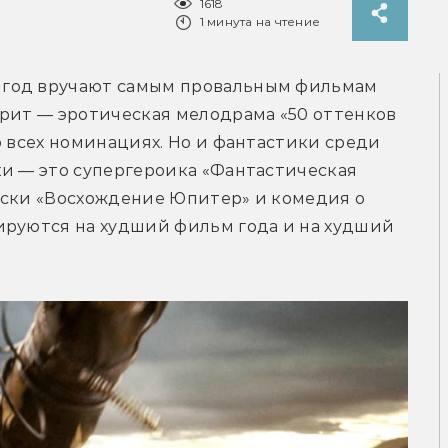
1618
1 минута на чтение
год вручают самым провальным фильмам 
рит — эротическая мелодрама «50 оттенков 
о всех номинациях. Но и фантастики среди 
и — это супергероика «Фантастическая 
вски «Восхождение Юпитер» и комедия о 
ируются на худший фильм года и на худший 