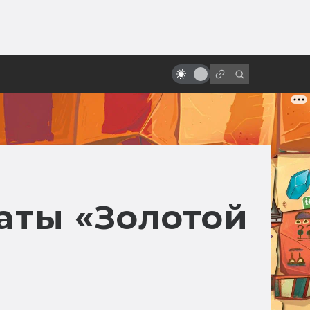
от
Неснятые фильмы: Как Супермен
не стал чёрным
аты «Золотой