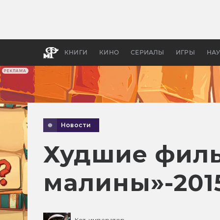
Как с
фильм
бы «В
КНИГИ
КИНО
СЕРИАЛЫ
ИГРЫ
НА
РЕКЛАМА
Новости
Худшие филь
малины»-201
Кот-император