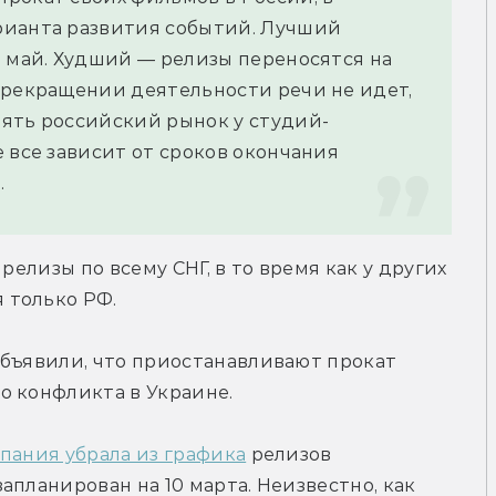
рианта развития событий. Лучший 
 май. Худший — релизы переносятся на 
прекращении деятельности речи не идет, 
ять российский рынок у студий-
 все зависит от сроков окончания 
.
релизы по всему СНГ, в то время как у других 
 только РФ.
бъявили, что приостанавливают прокат 
о конфликта в Украине.
пания убрала из графика
 релизов 
планирован на 10 марта. Неизвестно, как 