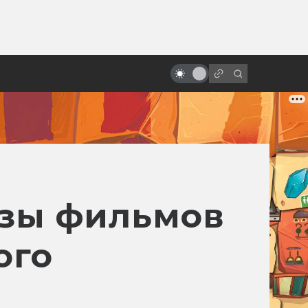
ы»:
ыло
20 лет Риддику! Как создавалась
«Чёрная дыра»
азы фильмов
ого