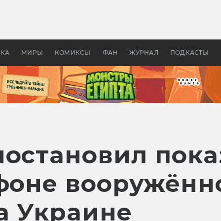
 фильмы смотреть в
Как создавались «Страшил
те 2026? В мире —
фильм, без которого не б
липсис, в России —
бы «Властелина колец»
ие комедии
УКА
МИРЫ
КОМИКСЫ
ФАН
ЖУРНАЛ
ПОДКАСТЫ
иостановил пок
 фоне вооружённ
а Украине