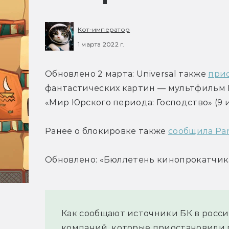
Кот-император
1 марта 2022 г.
Обновлено 2 марта: Universal также 
при
фантастических картин — мультфильм D
«Мир Юрского периода: Господство» (9 
Ранее о блокировке также 
сообщила Pa
Обновлено: «Бюллетень кинопрокатчик
Как сообщают источники БК в росси
компаний, которые приостановили п