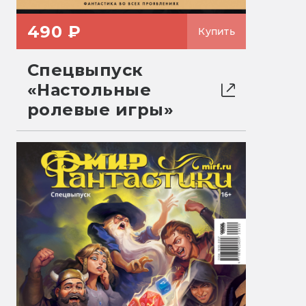
490 ₽
Купить
Спецвыпуск
«Настольные
ролевые игры»