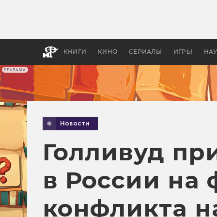
Какие
авгус
апока
детск
КНИГИ
КИНО
СЕРИАЛЫ
ИГРЫ
НА
РЕКЛАМА
Новости
Голливуд пр
в России на
конфликта н