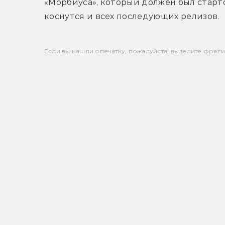
«Морбиуса», который должен был старто
коснутся и всех последующих релизов.
Если вы нашли опечатку, пожалуйста, выделите фрагмен