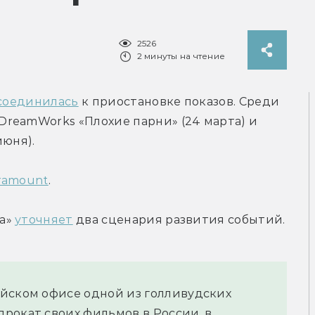
2526
2 минуты на чтение
соединилась
 к приостановке показов. Среди 
reamWorks «Плохие парни» (24 марта) и 
июня).
ramount
.
а» 
уточняет
 два сценария развития событий.
йском офисе одной из голливудских 
рокат своих фильмов в России, в 