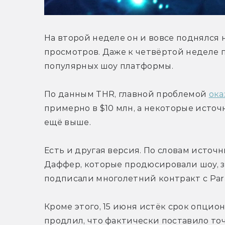
На второй неделе он и вовсе поднялся н
просмотров. Даже к четвёртой неделе п
популярных шоу платформы.

По данным THR, главной проблемой 
ока
примерно в $10 млн, а некоторые исто
ещё выше.

Есть и другая версия. По словам источн
Даффер, которые продюсировали шоу, за
подписали многолетний контракт с Para
Кроме этого, 15 июня истёк срок опционо
продлил, что фактически поставило точк