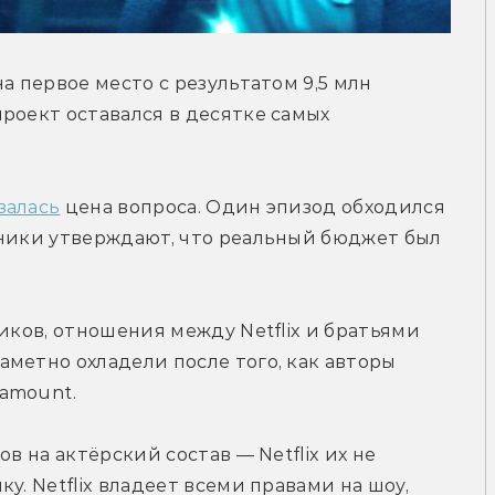
а первое место с результатом 9,5 млн 
роект оставался в десятке самых 
залась
 цена вопроса. Один эпизод обходился 
чники утверждают, что реальный бюджет был 
иков, отношения между Netflix и братьями 
метно охладели после того, как авторы 
mount⁠.

в на актёрский состав — Netflix их не 
у. Netflix владеет всеми правами на шоу, 