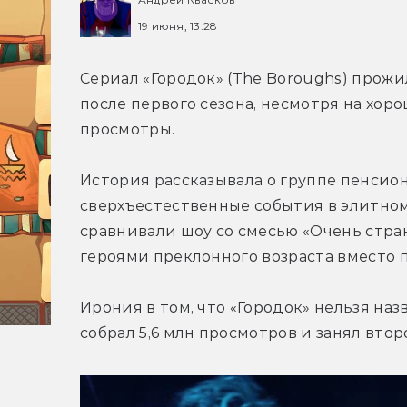
19 июня, 13:28
Сериал «Городок» (The Boroughs) прожил
после первого сезона, несмотря на хор
просмотры.
История рассказывала о группе пенсион
сверхъестественные события в элитном
сравнивали шоу со смесью «Очень стран
героями преклонного возраста вместо 
Ирония в том, что «Городок» нельзя наз
собрал 5,6 млн просмотров и занял второ