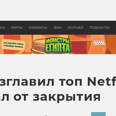
 фильмы смотреть в
Как создавались «Страшил
те 2026? В мире —
фильм, без которого не б
липсис, в России —
бы «Властелина колец»
ие комедии
УКА
МИРЫ
КОМИКСЫ
ФАН
ЖУРНАЛ
ПОДКАСТЫ
главил топ Netfl
ал от закрытия