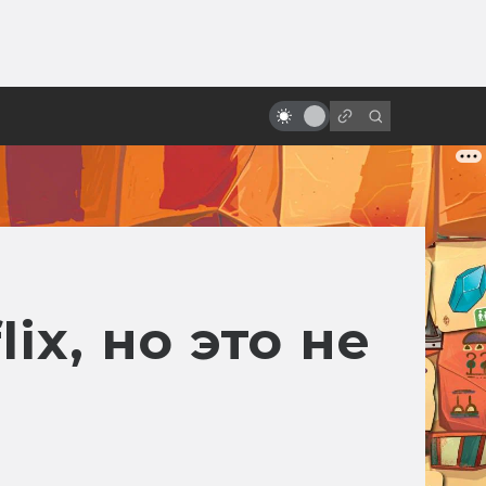
ы»:
Экранизации Dungeons &
ыло
Dragons: неофициальные, от
фанатов и от врагов
ix, но это не