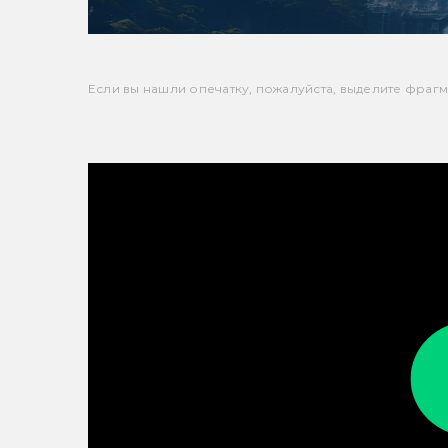
Если вы нашли опечатку, пожалуйста, выделите фрагмен