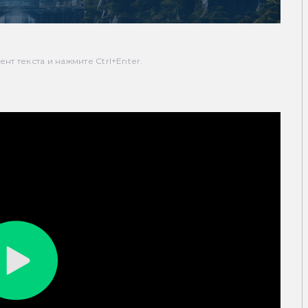
т текста и нажмите Ctrl+Enter.