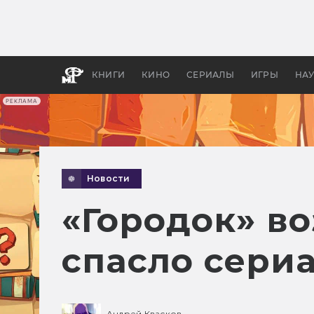
Какие
авгус
апока
детск
КНИГИ
КИНО
СЕРИАЛЫ
ИГРЫ
НА
РЕКЛАМА
Новости
«Городок» воз
спасло сери
Андрей Квасков