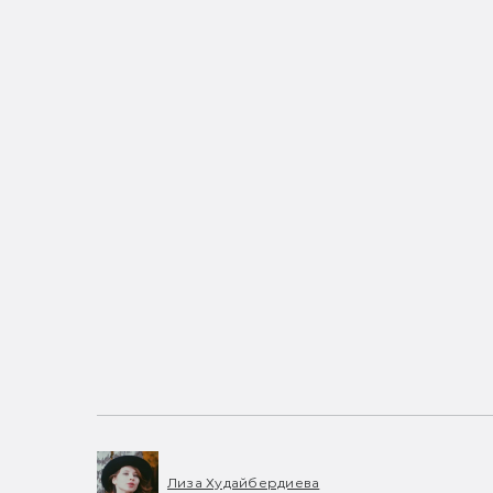
Лиза Худайбердиева