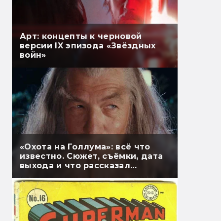
Арт: концепты к черновой
версии IX эпизода «Звёздных
войн»
«Охота на Голлума»: всё что
известно. Сюжет, съёмки, дата
выхода и что рассказал
Гэндальф