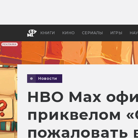
Какие
авгус
апока
детск
КНИГИ
КИНО
СЕРИАЛЫ
ИГРЫ
НА
РЕКЛАМА
Новости
HBO Max офи
приквелом «
пожаловать 