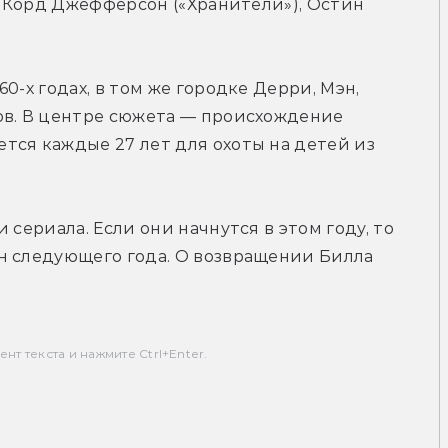
, Корд Джефферсон («Хранители»), Остин 
-х годах, в том же городке Дерри, Мэн, 
ов. В центре сюжета — происхождение 
ся каждые 27 лет для охоты на детей из 
сериала. Если они начнутся в этом году, то 
н следующего года. О возвращении Билла 
т текста и нажмите Ctrl+Enter.