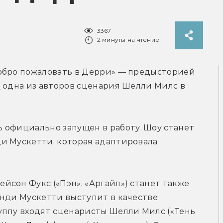
3367
2 минуты на чтение
обро пожаловать в Дерри» — предысторией 
а
 одна из авторов сценария Шелли Милс в 
 официально запущен в работу. Шоу станет 
и Мускетти, которая адаптировала 
йсон Фукс («Пэн», «Аргайл») станет также 
нди Мускетти выступит в качестве 
уппу входят сценаристы Шелли Милс («Тень 