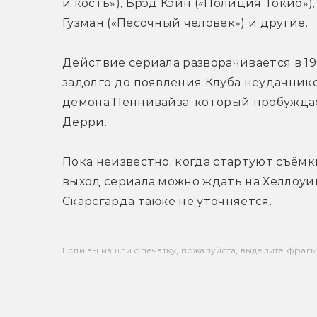
и кость»), Брэд Кэйн («Полиция Токио»)
Гузман («Песочный человек») и другие.
Действие сериала разворачивается в 1960
задолго до появления Клуба неудачник
демона Пеннивайза, который пробуждает
Дерри.
Пока неизвестно, когда стартуют съёмки 
выход сериала можно ждать на Хеллоуи
Скарсгарда также не уточняется.
Если вы нашли опечатку, пожалуйста, выделите фрагмен