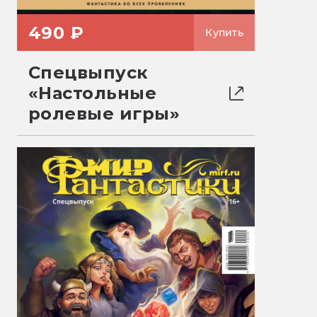
490 ₽
Купить
Спецвыпуск
«Настольные
ролевые игры»