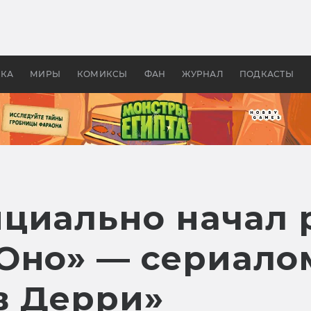
 фильмы смотреть в
Как создавались «Страшил
те 2026? В мире —
фильм, без которого не б
липсис, в России —
бы «Властелина колец»
ие комедии
УКА
МИРЫ
КОМИКСЫ
ФАН
ЖУРНАЛ
ПОДКАСТЫ
циально начал 
Оно» — сериало
в Дерри»