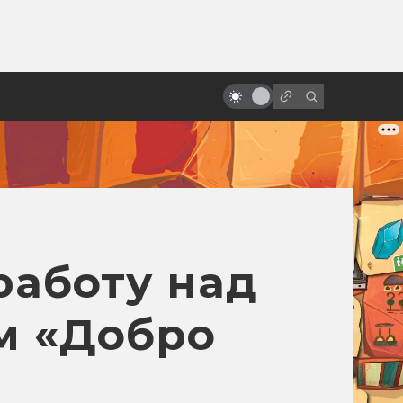
ы»:
ыло
«Песнь моря»: мультфильм с
настоящим волшебством
работу над
м «Добро