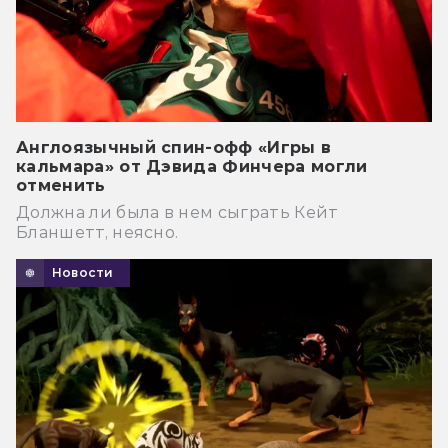
Англоязычный спин-офф «Игры в
кальмара» от Дэвида Финчера могли
отменить
Должна ли была в нем сыграть Кейт
Бланшетт, неясно.
Новости