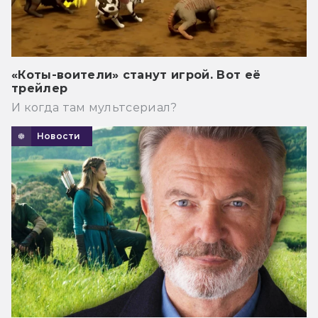
«Коты-воители» станут игрой. Вот её
трейлер
И когда там мультсериал?
Новости