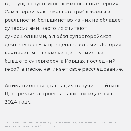
где существуют «костюмированные герои». 
Сами герои максимально приближены к 
реальности, большинство из них не обладает 
суперсилами, часто их считают 
сумасшедшими, а любая супергеройская 
деятельность запрещена законами. История 
начинается с шокирующего убийства 
бывшего супергероя, а Роршах, последний 
герой в маске, начинает своё расследование.
Анимационная адаптация получит рейтинг 
R, а премьера проекта также ожидается в 
2024 году.
Если вы нашли опечатку, пожалуйста, выделите фрагмент
текста и нажмите Ctrl+Enter.