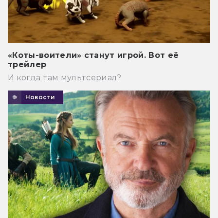
«Коты-воители» станут игрой. Вот её
трейлер
И когда там мультсериал?
Новости