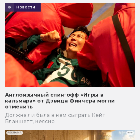
Новости
Англоязычный спин-офф «Игры в
кальмара» от Дэвида Финчера могли
отменить
Должна ли была в нем сыграть Кейт
Бланшетт, неясно.
РЕКЛАМА