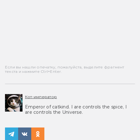
Если вы нашли опечатку, пожалуйста, выделите фрагмент
текста и нажмите Ctrl+Enter.
Кот-император
Emperor of catkind. I are controls the spice, I
are controls the Universe.