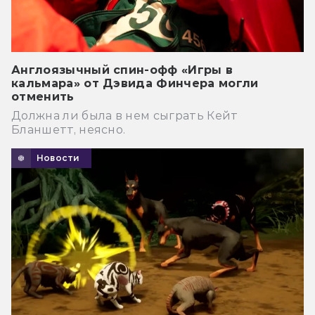
Англоязычный спин-офф «Игры в
кальмара» от Дэвида Финчера могли
отменить
Должна ли была в нем сыграть Кейт
Бланшетт, неясно.
Новости