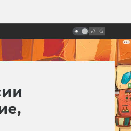
от
Сцены, которые напугали нас по-
настоящему
сии
ие,