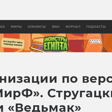
оздавались «Страшилы»:
«Одиссея» Нолана: что эт
, без которого не было
фильм сделал с Гомером и
ластелина колец»
Древней Грецией
УКА
МИРЫ
КОМИКСЫ
ФАН
ЖУРНАЛ
ПОДКАСТЫ
низации по вер
МирФ». Стругацк
и «Ведьмак»