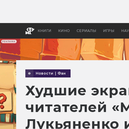
Как с
фильм
бы «В
КНИГИ
КИНО
СЕРИАЛЫ
ИГРЫ
НА
РЕКЛАМА
Новости
|
Фан
Худшие экра
читателей «
Лукьяненко 