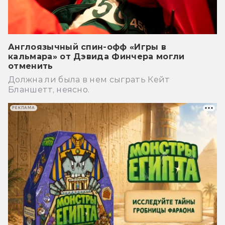
Англоязычный спин-офф «Игры в
кальмара» от Дэвида Финчера могли
отменить
Должна ли была в нем сыграть Кейт
Бланшетт, неясно.
РЕКЛАМА