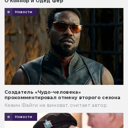
О’Коннор и Одед Фер
Новости
Создатель «Чудо-человека»
прокомментировал отмену второго сезона
Кевин Файги не виноват, считает автор.
Новости