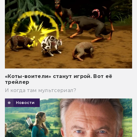
«Коты-воители» станут игрой. Вот её
трейлер
И когда там мультсериал?
Новости