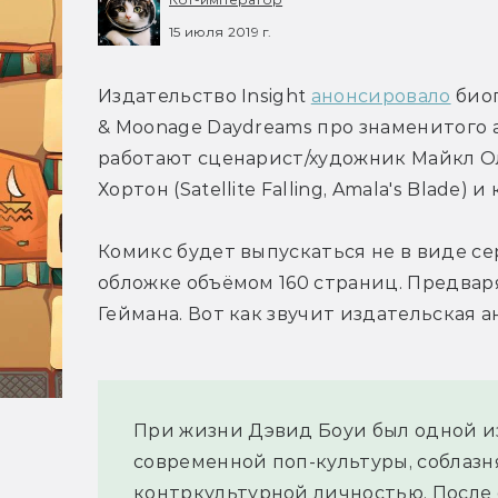
15 июля 2019 г.
Издательство Insight 
анонсировало
 био
& Moonage Daydreams про знаменитого а
работают сценарист/художник Майкл Оллр
Хортон (Satellite Falling, Amala's Blade)
Комикс будет выпускаться не в виде сер
обложке объёмом 160 страниц. Предваря
Геймана. Вот как звучит издательская а
При жизни Дэвид Боуи был одной из
современной поп-культуры, соблазн
контркультурной личностью. После 