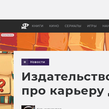
Какие
авгус
апока
детск
КНИГИ
КИНО
СЕРИАЛЫ
ИГРЫ
НА
РЕКЛАМА
Новости
Издательство
про карьеру
Кот-император