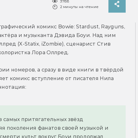
3788
2 минуты на чтение
графический комикс Bowie: Stardust, Rayguns, 
ктёра и музыканта Дэвида Боуи. Над ним 
ед (X-Statix, iZombie), сценарист Стив 
 и колористка Лора Оллред.
ии номеров, а сразу в виде книги в твёрдой 
ет комикс вступление от писателя Нила 
ннотация:
 самых притягательных звёзд 
яя поколения фанатов своей музыкой и 
смерти культ вокруг Боуи продолжал 