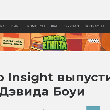
 фильмы смотреть в
Как создавались «Страшил
те 2026? В мире —
фильм, без которого не б
липсис, в России —
бы «Властелина колец»
ие комедии
УКА
МИРЫ
КОМИКСЫ
ФАН
ЖУРНАЛ
ПОДКАСТЫ
 Insight выпуст
 Дэвида Боуи