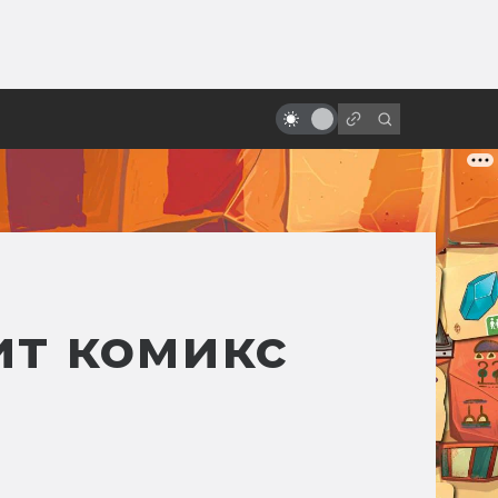
ы»:
«Атаке клонов» — 20 лет! Как
ыло
«Звёздные войны» создавались в
дикой спешке
ит комикс