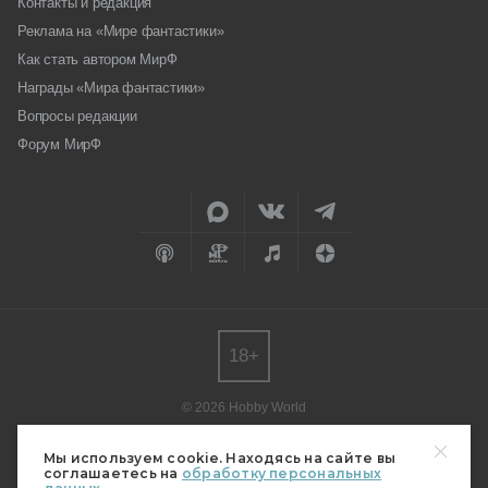
Контакты и редакция
Реклама на «Мире фантастики»
Как стать автором МирФ
Награды «Мира фантастики»
Вопросы редакции
Форум МирФ
18+
© 2026 Hobby World
Любое использование материалов допускается только с согласия
редакции.
Мы используем cookie. Находясь на сайте вы
соглашаетесь на
обработку персональных
Мнение авторов может не совпадать с мнением редакции.