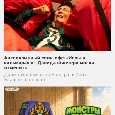
Англоязычный спин-офф «Игры в
кальмара» от Дэвида Финчера могли
отменить
Должна ли была в нем сыграть Кейт
Бланшетт, неясно.
РЕКЛАМА