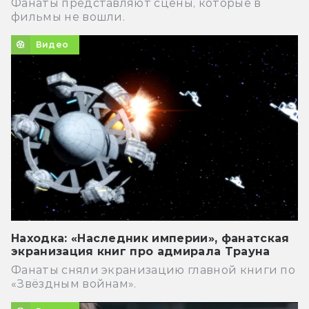
Фанаты представляют сцены, которые в
фильмы не вошли.
Видео
Находка: «Наследник империи», фанатская
экранизация книг про адмирала Трауна
Фанаты сняли экранизацию главной книги по
«Звёздным войнам».