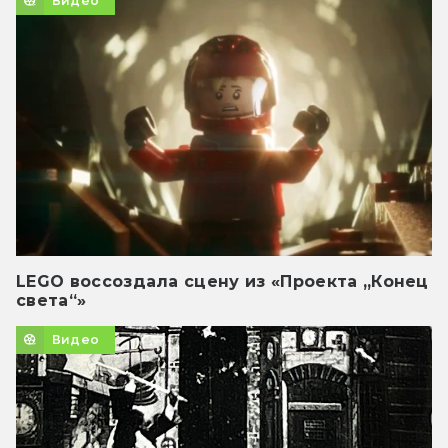
Видео
LEGO воссоздала сцену из «Проекта „Конец
света“»
Видео