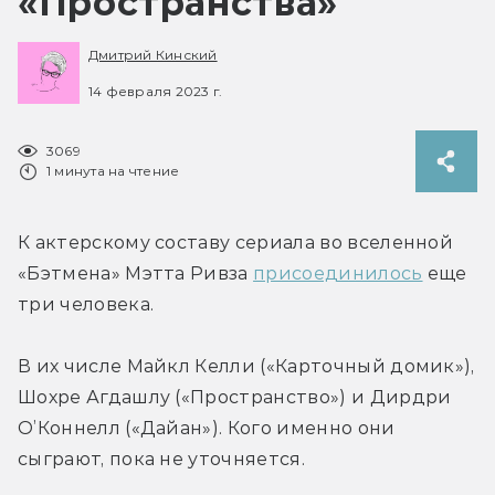
«Пространства»
Дмитрий Кинский
14 февраля 2023 г.
3069
1 минута на чтение
К актерскому составу сериала во вселенной 
«Бэтмена» Мэтта Ривза 
присоединилось
 еще 
три человека.
В их числе Майкл Келли («Карточный домик»), 
Шохре Агдашлу («Пространство») и Дирдри 
О’Коннелл («Дайан»). Кого именно они 
сыграют, пока не уточняется.