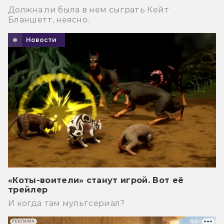
Должна ли была в нем сыграть Кейт
Бланшетт, неясно.
Новости
«Коты-воители» станут игрой. Вот её
трейлер
И когда там мультсериал?
РЕКЛАМА