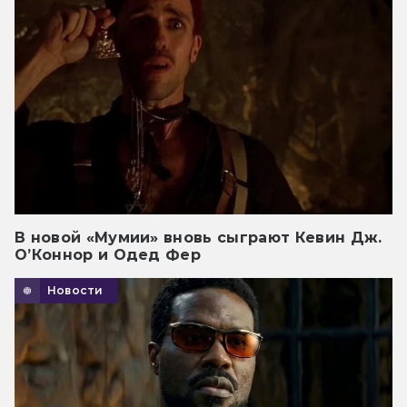
В новой «Мумии» вновь сыграют Кевин Дж.
О’Коннор и Одед Фер
Новости