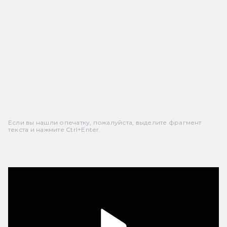
Если вы нашли опечатку, пожалуйста, выделите фрагмент
текста и нажмите Ctrl+Enter.