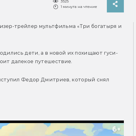
3525
1 минута на чтение
изер-трейлер мультфильма «Три богатыря и 
одились дети, а в новой их похищают гуси-
оит далекое путешествие. 
ступил Федор Дмитриев, который снял 