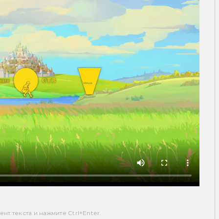
т текста и нажмите Ctrl+Enter.