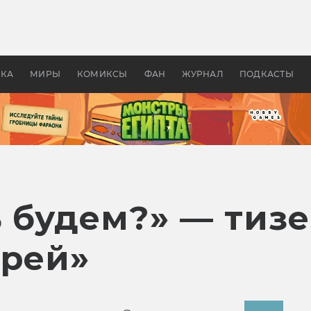
оздавались «Страшилы»:
«Одиссея» Нолана: что эт
, без которого не было
фильм сделал с Гомером и
ластелина колец»
Древней Грецией
УКА
МИРЫ
КОМИКСЫ
ФАН
ЖУРНАЛ
ПОДКАСТЫ
ь будем?» — тиз
ырей»