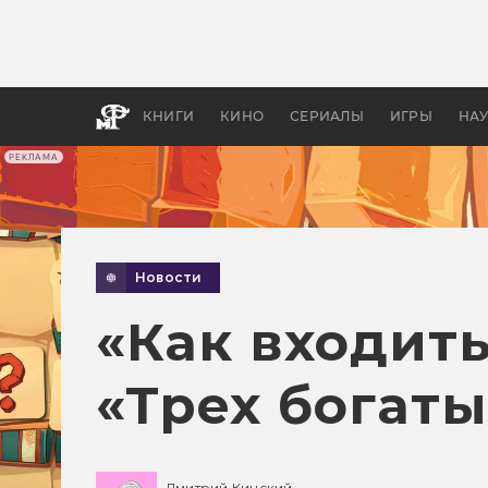
Как с
фильм
бы «В
КНИГИ
КИНО
СЕРИАЛЫ
ИГРЫ
НА
РЕКЛАМА
Новости
«Как входит
«Трех богат
Дмитрий Кинский