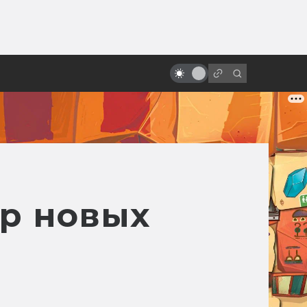
от
«Маска»: как кровавый комикс
превратился в отличную
комедию
ер новых