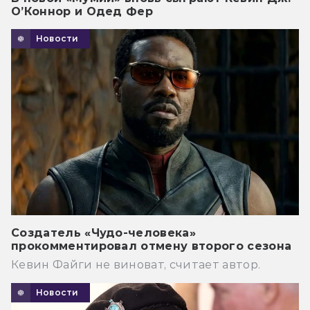
О’Коннор и Одед Фер
Новости
Создатель «Чудо-человека»
прокомментировал отмену второго сезона
Кевин Файги не виноват, считает автор.
Новости