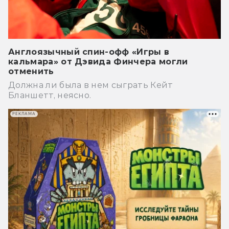
Англоязычный спин-офф «Игры в
кальмара» от Дэвида Финчера могли
отменить
Должна ли была в нем сыграть Кейт
Бланшетт, неясно.
РЕКЛАМА