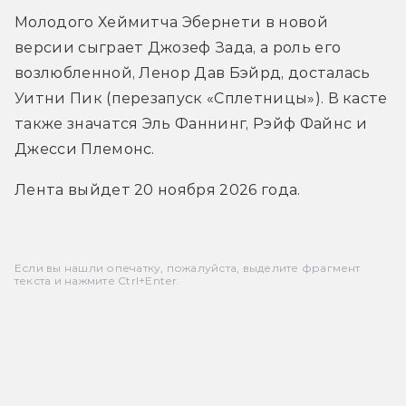
Молодого Хеймитча Эбернети в новой 
версии сыграет Джозеф Зада, а роль его 
возлюбленной, Ленор Дав Бэйрд, досталась 
Уитни Пик (перезапуск «Сплетницы»). В касте 
также значатся 
Эль Фаннинг, 
Рэйф Файнс и 
Джесси Племонс.
Лента выйдет 20 ноября 2026 года.
Если вы нашли опечатку, пожалуйста, выделите фрагмент
текста и нажмите Ctrl+Enter.