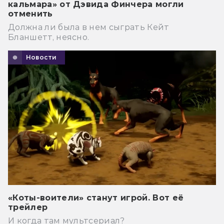
кальмара» от Дэвида Финчера могли
отменить
Должна ли была в нем сыграть Кейт
Бланшетт, неясно.
Новости
«Коты-воители» станут игрой. Вот её
трейлер
И когда там мультсериал?