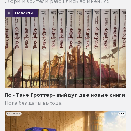
Жюри и зрители разошлись во мнениях
Новости
По «Тане Гроттер» выйдут две новые книги
Пока без даты выхода.
РЕКЛАМА