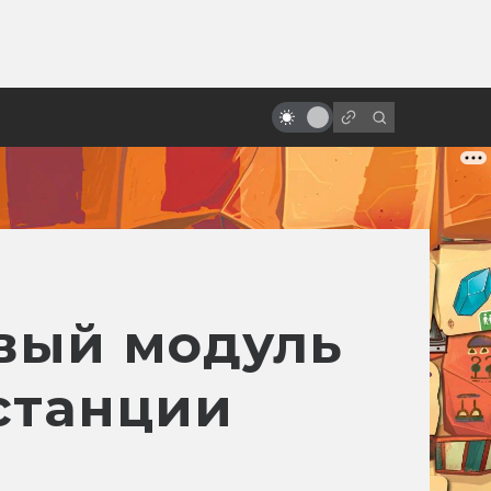
от
«Поле битвы: Земля». Как был
создан величайший плохой
фильм
овый модуль
станции