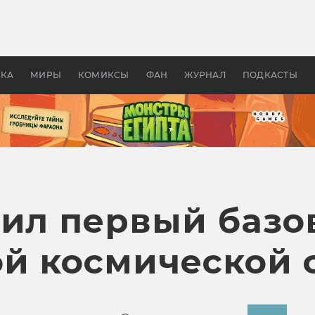
оздавались «Страшилы»:
«Одиссея» Нолана: что эт
, без которого не было
фильм сделал с Гомером и
ластелина колец»
Древней Грецией
УКА
МИРЫ
КОМИКСЫ
ФАН
ЖУРНАЛ
ПОДКАСТЫ
тил первый баз
й космической 