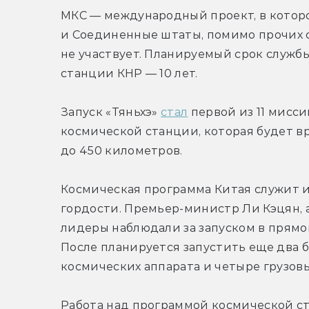
МКС — международный проект, в которо
и Соединенные штаты, помимо прочих ст
не участвует. Планируемый срок служб
станции КНР — 10 лет.
Запуск «Тяньхэ» 
стал
 первой из 11 мисс
космической станции, которая будет вр
до 450 километров.
Космическая программа Китая служит 
гордости. Премьер-министр Ли Кэцян, а
лидеры наблюдали за запуском в прямом
После планируется запустить еще два 
космических аппарата и четыре грузовы
Работа над программой космической ста