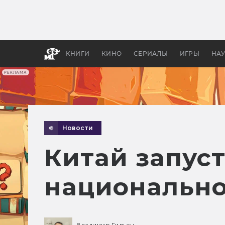
Как с
фильм
бы «В
КНИГИ
КИНО
СЕРИАЛЫ
ИГРЫ
НА
РЕКЛАМА
Новости
Китай запус
национально
Владимир Гильен