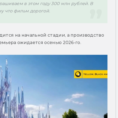
рашиваем в этом году 300 млн рублей. В 
у что фильм дорогой.
дится 
на начальной стадии, а производство 
емьера ожидается осенью 2026-го.