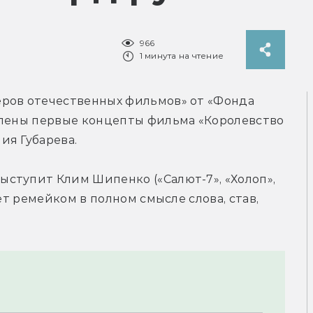
966
1 минута на чтение
ров отечественных фильмов» от «Фонда 
влены первые концепты фильма «Королевство 
ия Губарева.
ступит Клим Шипенко («Салют-7», «Холоп», 
ет ремейком в полном смысле слова, став, 