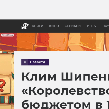
Какие
авгус
апока
детск
КНИГИ
КИНО
СЕРИАЛЫ
ИГРЫ
НА
РЕКЛАМА
Новости
Клим Шипенк
«Королевств
бюджетом в 