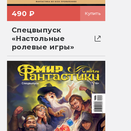
490 ₽
Купить
Спецвыпуск
«Настольные
ролевые игры»