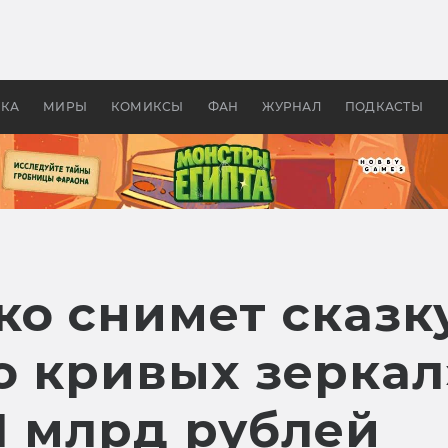
 фильмы смотреть в
Как создавались «Страшил
те 2026? В мире —
фильм, без которого не б
липсис, в России —
бы «Властелина колец»
ие комедии
УКА
МИРЫ
КОМИКСЫ
ФАН
ЖУРНАЛ
ПОДКАСТЫ
о снимет сказк
о кривых зеркал
1 млрд рублей