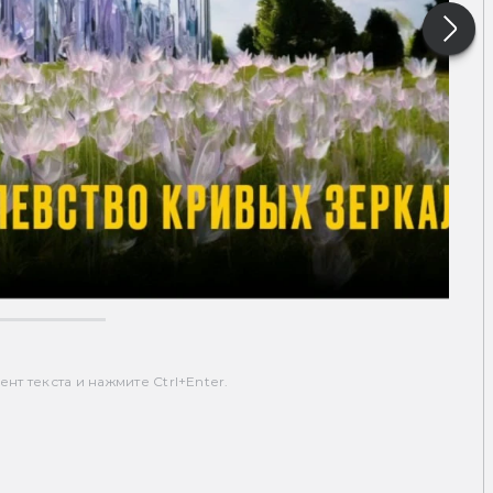
т текста и нажмите Ctrl+Enter.