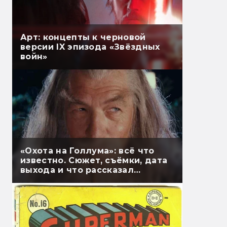
Арт: концепты к черновой
версии IX эпизода «Звёздных
войн»
«Охота на Голлума»: всё что
известно. Сюжет, съёмки, дата
выхода и что рассказал
Гэндальф