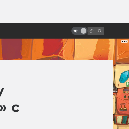
ы»:
ыло
«Братству кольца» — 20 лет! Как
открылась дверь в Средиземье
у
» с