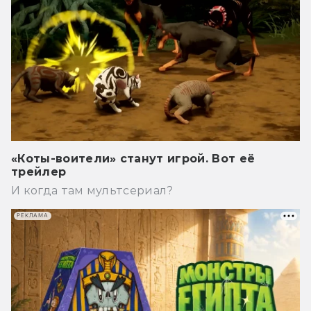
«Коты-воители» станут игрой. Вот её
трейлер
И когда там мультсериал?
РЕКЛАМА