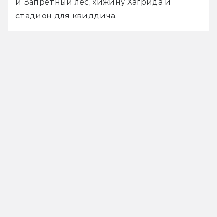
и Запретный лес, хижину Хагрида и 
стадион для квиддича. 