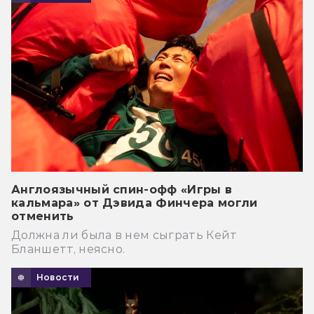
Англоязычный спин-офф «Игры в
кальмара» от Дэвида Финчера могли
отменить
Должна ли была в нем сыграть Кейт
Бланшетт, неясно.
Новости