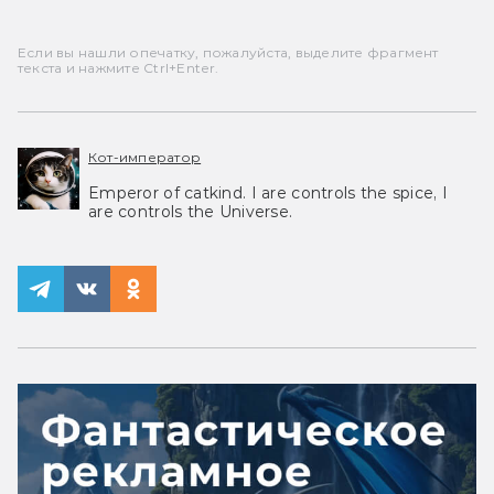
Если вы нашли опечатку, пожалуйста, выделите фрагмент
текста и нажмите Ctrl+Enter.
Кот-император
Emperor of catkind. I are controls the spice, I
are controls the Universe.